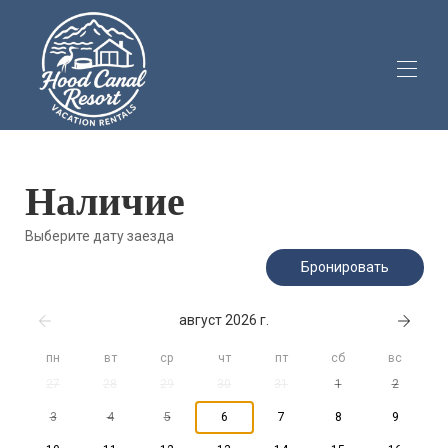
Дома
Аренда
▾
Наличие
Роскошная смотровая площадка
▾
Обзоры
▾
Выберите дату заезда
Экскурсии по объектам недвижимости
▾
Бронировать
Информация для гостей
▾
Допускается размещение домашних животных (1)
август 2026 г.
пн
вт
ср
чт
пт
сб
вс
27
28
29
30
31
1
2
3
4
5
6
7
8
9