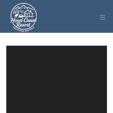
Home
Aluguéis
▾
Mirante de Luxo
▾
Avaliações
▾
Visitas guiadas à propriedade
▾
Informações para hóspedes
▾
Aceita animais de estimação (1)