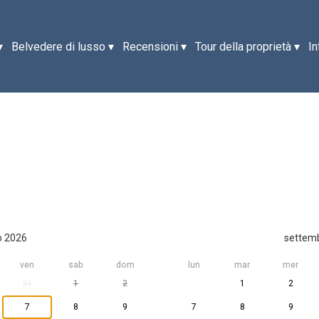
▾
Belvedere di lusso
▾
Recensioni
▾
Tour della proprietà
▾
In
o 2026
settem
ven
sab
dom
lun
mar
mer
31
1
2
1
2
7
8
9
7
8
9