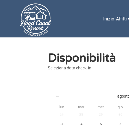
Inizio
Affitti
Disponibilità
Seleziona data check-in
agost
lun
mar
mer
gio
27
28
29
30
3
4
5
6