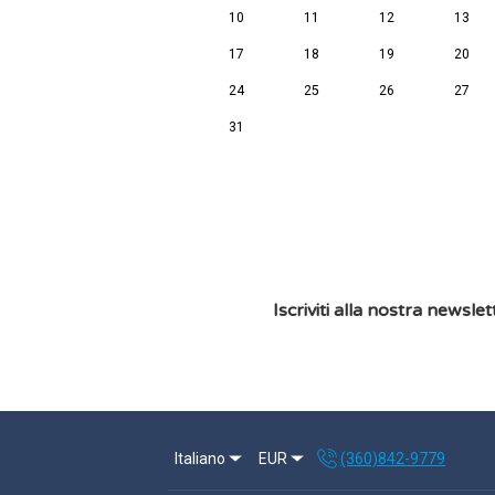
10
11
12
13
17
18
19
20
24
25
26
27
31
Iscriviti alla nostra newslet
Italiano
EUR
(360)842-9779