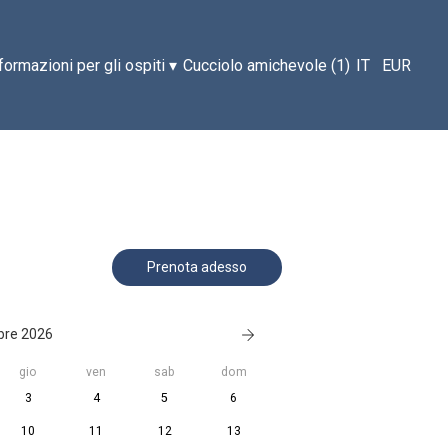
formazioni per gli ospiti
▾
Cucciolo amichevole (1)
IT
EUR
Prenota adesso
bre 2026
gio
ven
sab
dom
3
4
5
6
10
11
12
13