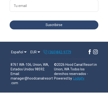
Suscribirse
Español
EUR
(360)842-9779
8761 WA-106, Union, WA,
©
2026
Hood Canal Resort in
Estados Unidos 98592
.
Union, WA
Todos los
Email
:
derechos reservados
-
manager@hoodcanalresort
Powered by
Lodgify
.com