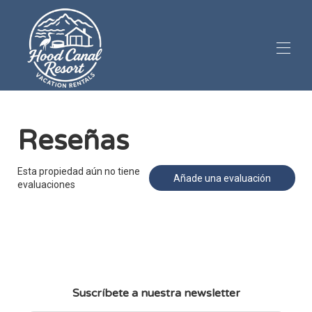
Inicio
Alquileres
▾
Reseñas
Mirador de lujo
▾
Reseñas
▾
Esta propiedad aún no tiene
Añade una evaluación
Visitas a la propiedad
▾
evaluaciones
Información para huéspedes
▾
Mascota amigable (1)
Suscríbete a nuestra newsletter